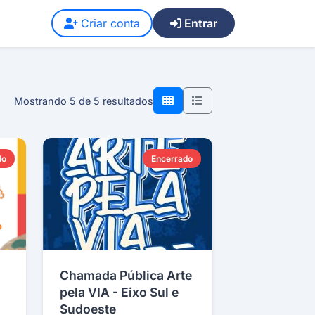
Criar conta
Entrar
Mostrando 5 de 5 resultados
do
Encerrado
Chamada Pública Arte
pela VIA - Eixo Sul e
Sudoeste